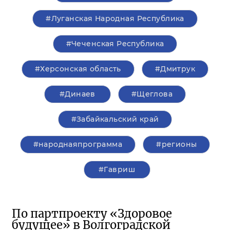
#Луганская Народная Республика
#Чеченская Республика
#Херсонская область
#Дмитрук
#Динаев
#Щеглова
#Забайкальский край
#народнаяпрограмма
#регионы
#Гавриш
По партпроекту «Здоровое
будущее» в Волгоградской