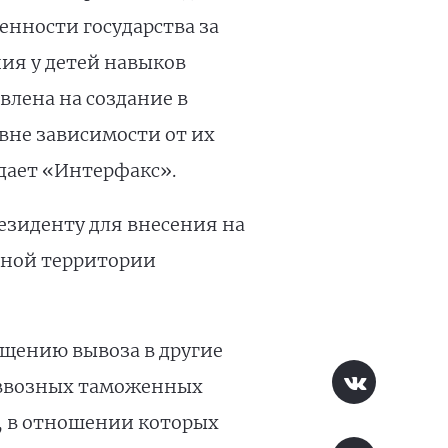
нности государства за
ия у детей навыков
влена на создание в
вне зависимости от их
дает «Интерфакс».
езиденту для внесения на
нной территории
ущению вывоза в другие
 ввозных таможенных
, в отношении которых