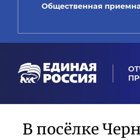
Общественная приемн
ОТ
ПР
В посёлке Чер