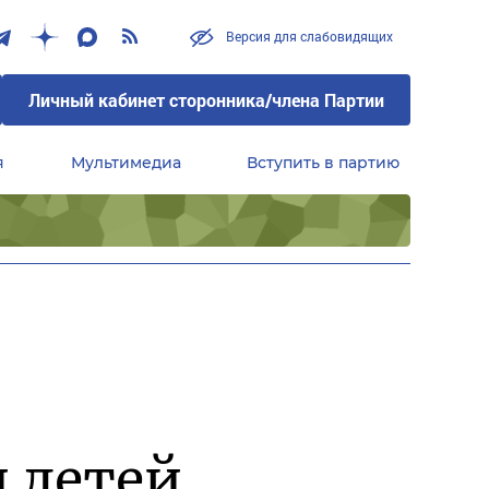
Версия для слабовидящих
Личный кабинет сторонника/члена Партии
я
Мультимедиа
Вступить в партию
Центральный совет сторонников партии «Единая Россия»
 детей