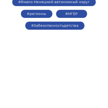
#Ямало-Ненецкий автономный округ
#регионы
#‎МГЕР‬
#Забезопасностьдетства
Сайт президента РФ
Правител