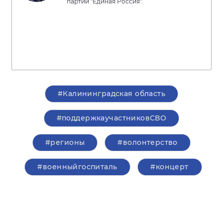
партии "Единая Россия".
#Калининградская область
#поддержкаучастниковСВО
#регионы
#волонтерство
#военныйгоспиталь
#концерт