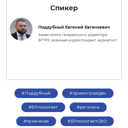
Спикер
Поддубный Евгений Евгеньевич
Заместитель генерального директора
ВГТРК, военный корреспондент, журналист
#Поддубный
#приемграждан
#ЕРпомогает
#регионы
#приемная
#ЕРпомогаетСВО