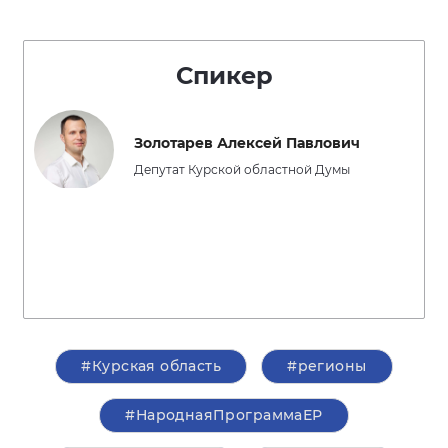
Спикер
Золотарев Алексей Павлович
Депутат Курской областной Думы
#Курская область
#регионы
#НароднаяПрограммаЕР