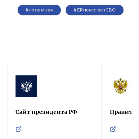
#приемная
#ЕРпомогаетСВО
Сайт президента РФ
Правител