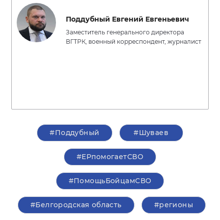
Поддубный Евгений Евгеньевич
Заместитель генерального директора
ВГТРК, военный корреспондент, журналист
#Поддубный
#Шуваев
#ЕРпомогаетСВО
#ПомощьБойцамСВО
#Белгородская область
#регионы