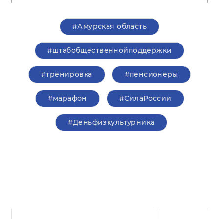
#Амурская область
#штабобщественнойподдержки
#тренировка
#пенсионеры
#марафон
#СилаРоссии
#Деньфизкультурника