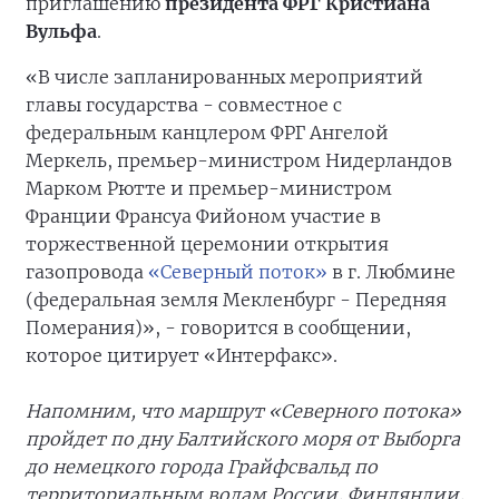
приглашению
президента ФРГ Кристиана
Вульфа
.
«В числе запланированных мероприятий
главы государства - совместное с
федеральным канцлером ФРГ Ангелой
Меркель, премьер-министром Нидерландов
Марком Рютте и премьер-министром
Франции Франсуа Фийоном участие в
торжественной церемонии открытия
газопровода
«Северный поток»
в г. Любмине
(федеральная земля Мекленбург - Передняя
Померания)», - говорится в сообщении,
которое цитирует «Интерфакс».
Напомним, что маршрут «Северного потока»
пройдет по дну Балтийского моря от Выборга
до немецкого города Грайфсвальд по
территориальным водам России, Финляндии,