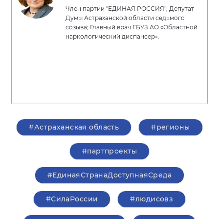
Член партии "ЕДИНАЯ РОССИЯ"; Депутат
Думы Астраханской области седьмого
созыва; Главный врач ГБУЗ АО «Областной
наркологический диспансер».
#Астраханская область
#регионы
#партпроекты
#ЕдинаяСтранаДоступнаяСреда
#СилаРоссии
#людисовз