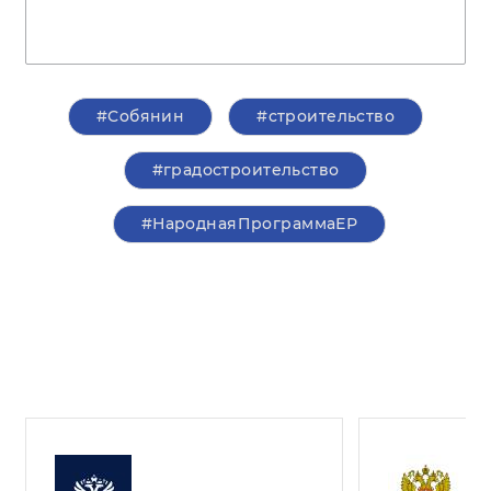
#Собянин
#строительство
#градостроительство
#НароднаяПрограммаЕР