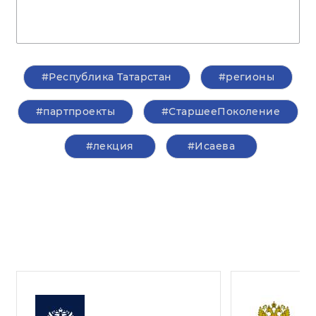
#Республика Татарстан
#регионы
#партпроекты
#СтаршееПоколение
#лекция
#Исаева