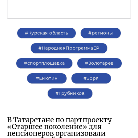
#Курская область
#регионы
#НароднаяПрограммаЕР
#спортплощадка
#Золотарев
#Енютин
#Зоря
#Трубников
В Татарстане по партпроекту
«Старшее поколение» для
пенсионеров организовали