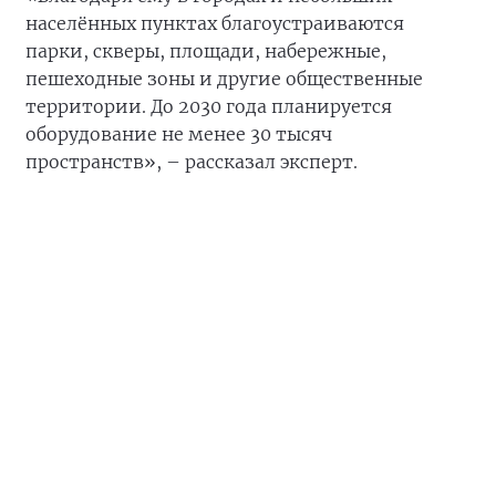
населённых пунктах благоустраиваются
парки, скверы, площади, набережные,
пешеходные зоны и другие общественные
территории. До 2030 года планируется
оборудование не менее 30 тысяч
пространств», – рассказал эксперт.
По его словам, проект предоставляет жителям
возможность непосредственно участвовать в
формировании городской среды.
«Это принципиальное изменение подхода:
общественное пространство не должно
появляться исключительно по
административному решению. Люди, которые
ежедневно пользуются парком, площадью или
двором, должны участвовать в обсуждении
будущего проекта», – отметил
Алексей Санин
.