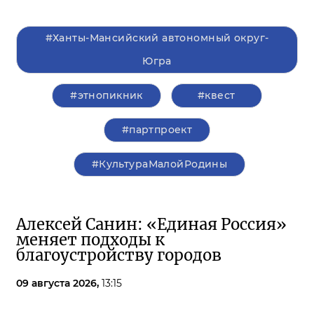
#Ханты-Мансийский автономный округ-
Югра
#этнопикник
#квест
#партпроект
#КультураМалойРодины
Алексей Санин: «Единая Россия»
меняет подходы к
благоустройству городов
09 августа 2026,
13:15