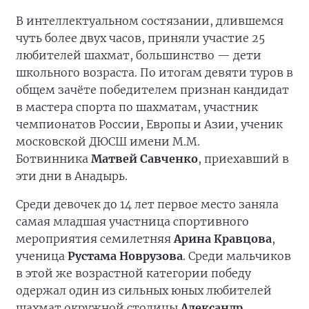
В интеллектуальном состязании, длившемся
чуть более двух часов, приняли участие 25
любителей шахмат, большинство — дети
школьного возраста. По итогам девяти туров в
общем зачёте победителем признан кандидат
в мастера спорта по шахматам, участник
чемпионатов России, Европы и Азии, ученик
московской ДЮСШ имени М.М.
Ботвинника
Матвей Савченко
, приехавший в
эти дни в Анадырь.
Среди девочек до 14 лет первое место заняла
самая младшая участница спортивного
мероприятия семилетняя
Арина Кравцова
,
ученица
Рустама Новрузова
. Среди мальчиков
в этой же возрастной категории победу
одержал один из сильных юных любителей
шахмат окружной столицы
Александр