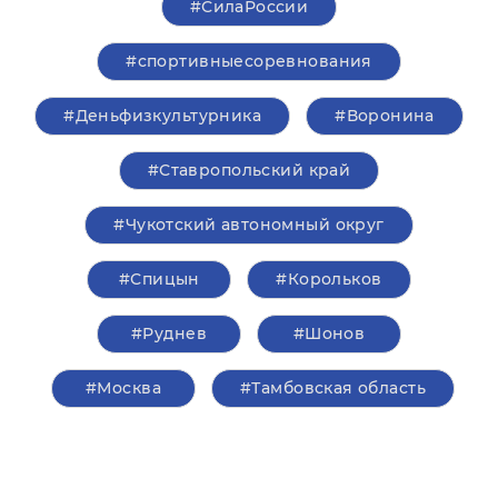
#СилаРоссии
#спортивныесоревнования
#Деньфизкультурника
#Воронина
#Ставропольский край
#Чукотский автономный округ
#Спицын
#Корольков
#Руднев
#Шонов
#Москва
#Тамбовская область