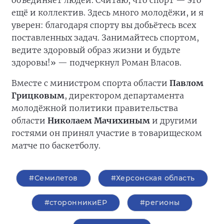
объединяет людей. Считаю, что спорт — это
ещё и коллектив. Здесь много молодёжи, и я
уверен: благодаря спорту вы добьётесь всех
поставленных задач. Занимайтесь спортом,
ведите здоровый образ жизни и будьте
здоровы!» — подчеркнул Роман Власов.
Вместе с министром спорта области
Павлом
Грицковым
, директором департамента
молодёжной политики правительства
области
Николаем Мачихиным
и другими
гостями он принял участие в товарищеском
матче по баскетболу.
#Семилетов
#Херсонская область
#сторонникиЕР
#регионы