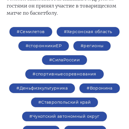
гостями он принял участие в товарищеском
матче по баскетболу.
#Семилетов
#Херсонская область
#сторонникиЕР
#регионы
#СилаРоссии
#спортивныесоревнования
#Деньфизкультурника
#Воронина
#Ставропольский край
#Чукотский автономный округ