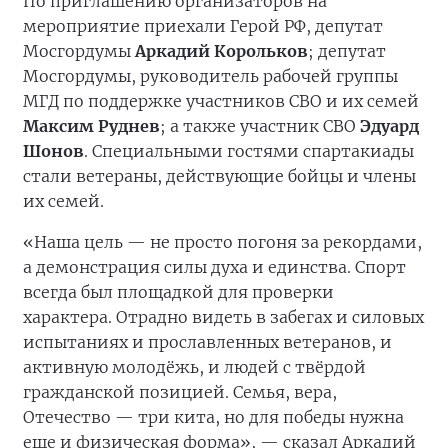
По приглашению организаторов на
мероприятие приехали Герой РФ, депутат
Мосгордумы
Аркадий Корольков
; депутат
Мосгордумы, руководитель рабочей группы
МГД по поддержке участников СВО и их семей
Максим Руднев
; а также участник СВО
Эдуард
Шонов
. Специальными гостями спартакиады
стали ветераны, действующие бойцы и члены
их семей.
«Наша цель — не просто погоня за рекордами,
а демонстрация силы духа и единства. Спорт
всегда был площадкой для проверки
характера. Отрадно видеть в забегах и силовых
испытаниях и прославленных ветеранов, и
активную молодёжь, и людей с твёрдой
гражданской позицией. Семья, вера,
Отечество — три кита, но для победы нужна
еще и физическая форма», — сказал Аркадий