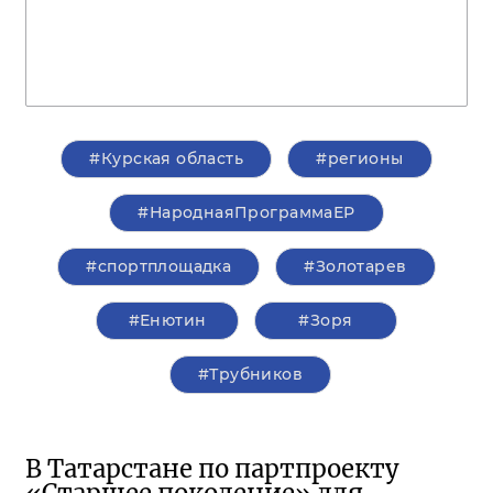
#Курская область
#регионы
#НароднаяПрограммаЕР
#спортплощадка
#Золотарев
#Енютин
#Зоря
#Трубников
В Татарстане по партпроекту