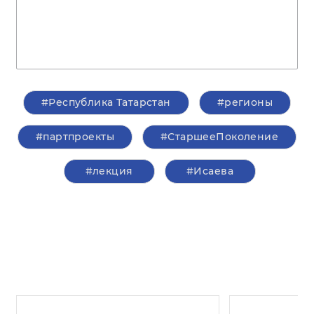
#Республика Татарстан
#регионы
#партпроекты
#СтаршееПоколение
#лекция
#Исаева