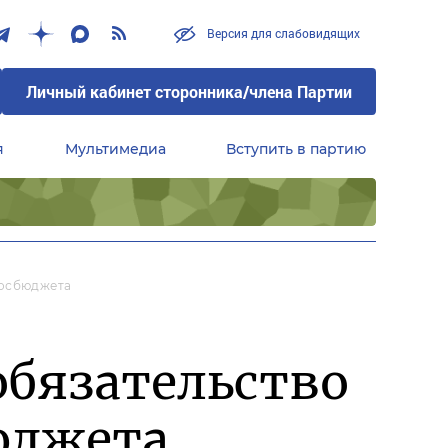
Версия для слабовидящих
Личный кабинет сторонника/члена Партии
я
Мультимедиа
Вступить в партию
Центральный совет сторонников партии «Единая Россия»
Госбюджета
обязательство
юджета