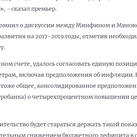
, - сказал премьер.
апомнил о дискуссии между Минфином и Минэк
азвития на 2017-2019 годы, отметив необходи
у.
чном счете, удалось согласовать единую позиц
трам, включая предположения об инфляции. 
(тоже общее, консолидированное предположен
робанка) о четырехпроцентном повышении цен
вительство будет стараться держать такой пока
ательным снижением бюджетного дефицита в с