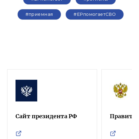
#приемная
#ЕРпомогаетСВО
Сайт президента РФ
Правител