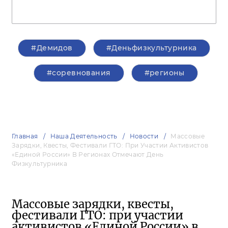
#Демидов
#Деньфизкультурника
#соревнования
#регионы
Главная
Наша Деятельность
Новости
Массовые
Зарядки, Квесты, Фестивали ГТО: При Участии Активистов
«Единой России» В Регионах Отмечают День
Физкультурника
Массовые зарядки, квесты,
фестивали ГТО: при участии
активистов «Единой России» в