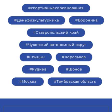
#спортивныесоревнования
#Деньфизкультурника
#Воронина
#Ставропольский край
#Чукотский автономный округ
#Спицын
#Корольков
#Руднев
#Шонов
#Москва
#Тамбовская область