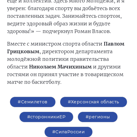
ещё и коллектив. Здесь много молодёжи, и я
уверен: благодаря спорту вы добьётесь всех
поставленных задач. Занимайтесь спортом,
ведите здоровый образ жизни и будьте
здоровы!» — подчеркнул Роман Власов.
Вместе с министром спорта области
Павлом
Грицковым
, директором департамента
молодёжной политики правительства
области
Николаем Мачихиным
и другими
гостями он принял участие в товарищеском
матче по баскетболу.
#Семилетов
#Херсонская область
#сторонникиЕР
#регионы
#СилаРоссии