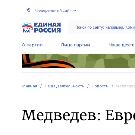
Федеральный сайт
О партии
Лица партии
Наша деяте
Центральная общественная приемная Председателя партии «Единая Россия»
Народная программа «Единой России»
Региональные общ
Руководящий состав Межрегиональных координационных советов
Центральная контрольная комиссия партии
Главная
Наша Деятельность
Новости
Медведев
Медведев: Евр