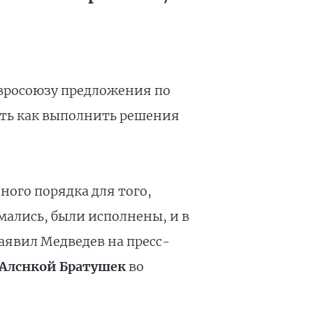
Евросоюзу предложения по
сть как выполнить решения
ого порядка для того,
ались, были исполнены, и в
заявил Медведев на пресс-
Алснкой Братушек
во