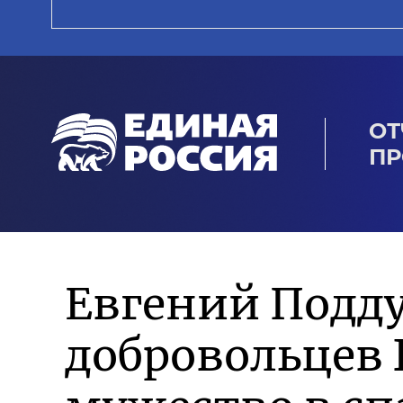
ОТ
ПР
Евгений Подд
добровольцев 