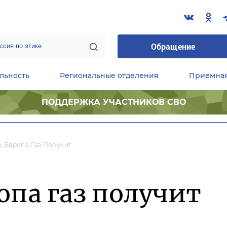
Обращение
льность
Региональные отделения
Приемна
ПОДДЕРЖКА УЧАСТНИКОВ СВО
ественные приемные Председателя Партии
Центральный исполнительный комитет партии
Фракция «Единой России» в ГД ФС РФ
: Европа Газ Получит
опа газ получит