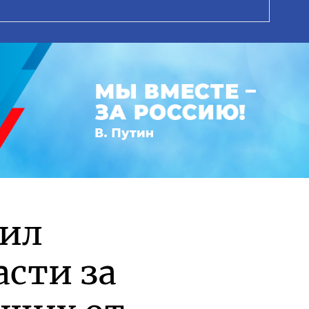
рил
асти за