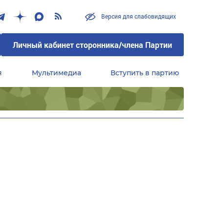
Версия для слабовидящих
Личный кабинет сторонника/члена Партии
я
Мультимедиа
Вступить в партию
Центральный совет сторонников партии «Единая Россия»