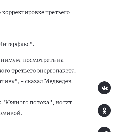
 корректировке третьего
"Интерфакс".
инимум, посмотреть на
го третьего энергопакета.
иву", - сказал Медведев.
м "Южного потока", носит
номикой.