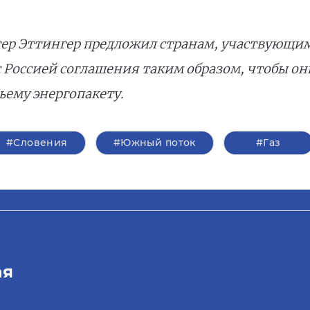
тер Эттингер предложил странам, участвующи
 Россией соглашения таким образом, чтобы он
ьему энергопакету.
#Словения
#Южный поток
#Газ
ая