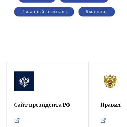
#военныйгоспиталь
#концерт
Сайт президента РФ
Правител