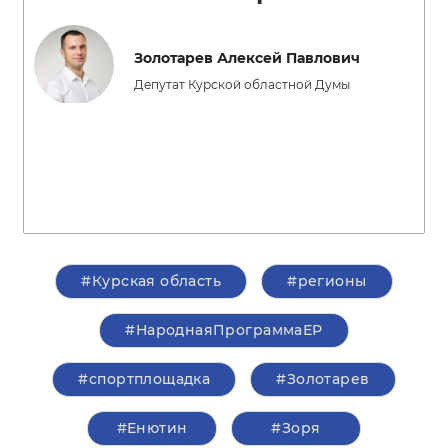
Золотарев Алексей Павлович
Депутат Курской областной Думы
#Курская область
#регионы
#НароднаяПрограммаЕР
#спортплощадка
#Золотарев
#Енютин
#Зоря