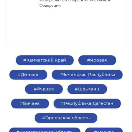
Федерации
#Камчатский край
#Яровая
#Динаев
#Чеченская Республика
#Руднев
#Швыткин
#Бичаев
#Республика Дагестан
#Орловская область