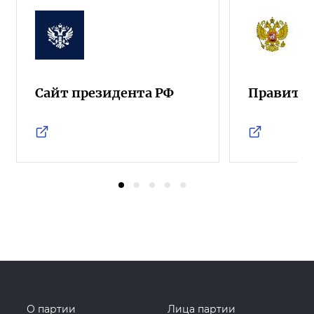
Сайт президента РФ
Правител
О партии
Лица партии