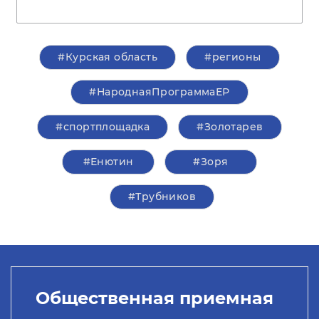
#Курская область
#регионы
#НароднаяПрограммаЕР
#спортплощадка
#Золотарев
#Енютин
#Зоря
#Трубников
Общественная приемная