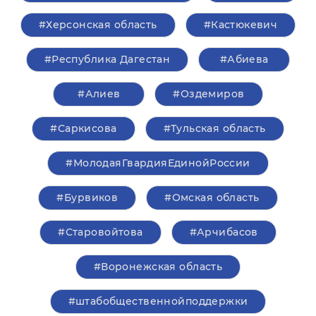
#Херсонская область
#Кастюкевич
#Республика Дагестан
#Абиева
#Алиев
#Оздемиров
#Саркисова
#Тульская область
#МолодаяГвардияЕдинойРоссии
#Бурвиков
#Омская область
#Старовойтова
#Арчибасов
#Воронежская область
#штабобщественнойподдержки