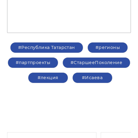
#Республика Татарстан
#регионы
#партпроекты
#СтаршееПоколение
#лекция
#Исаева