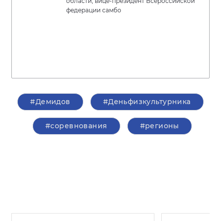
области, вице-президент Всероссийской
федерации самбо
#Демидов
#Деньфизкультурника
#соревнования
#регионы