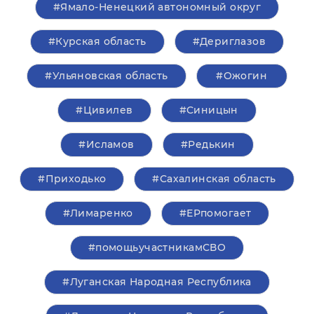
#Ямало-Ненецкий автономный округ
#Курская область
#Дериглазов
#Ульяновская область
#Ожогин
#Цивилев
#Синицын
#Исламов
#Редькин
#Приходько
#Сахалинская область
#Лимаренко
#ЕРпомогает
#помощьучастникамСВО
#Луганская Народная Республика