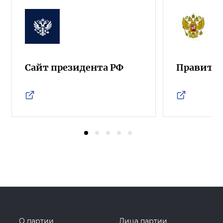
Сайт президента РФ
Правител
О партии
Лица партии