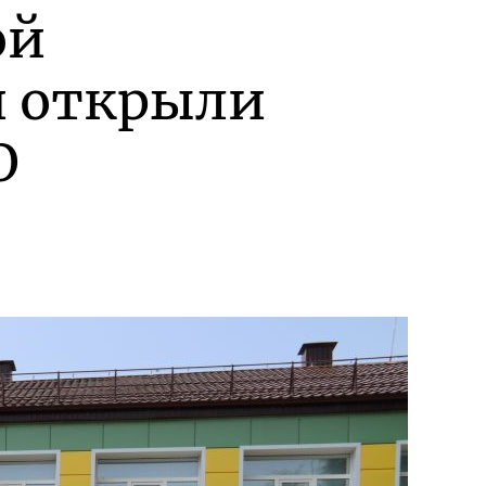
ой
и открыли
О