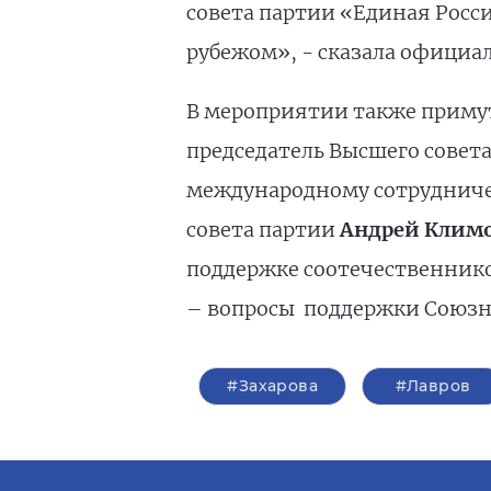
совета партии «Единая Росс
рубежом», - сказала официа
В мероприятии также примут
председатель Высшего совет
международному сотрудничес
совета партии
Андрей Клим
поддержке соотечественнико
– вопросы поддержки Союзно
#Захарова
#Лавров