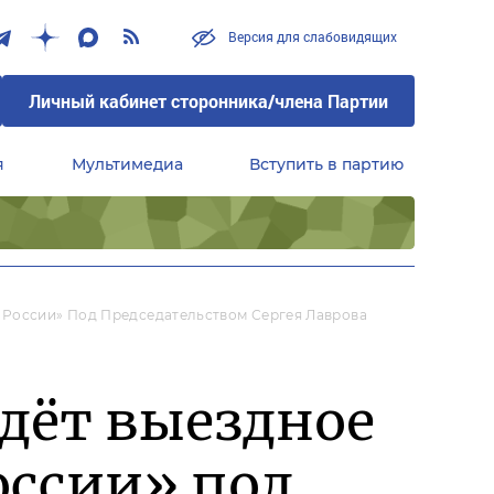
Версия для слабовидящих
Личный кабинет сторонника/члена Партии
я
Мультимедиа
Вступить в партию
Центральный совет сторонников партии «Единая Россия»
 России» Под Председательством Сергея Лаврова
дёт выездное
оссии» под