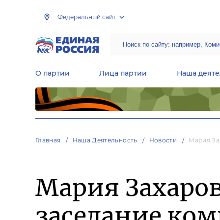
Федеральный сайт
О партии
Лица партии
Наша деяте
Центральная общественная приемная Председателя партии «Единая Россия»
Народная программа «Единой России»
Региональные общ
Руководящий состав Межрегиональных координационных советов
Центральная контрольная комиссия партии
Главная
Наша Деятельность
Новости
Мария За
Мария Захаров
заседание ком