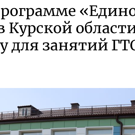
программе «Един
в Курской област
у для занятий ГТ