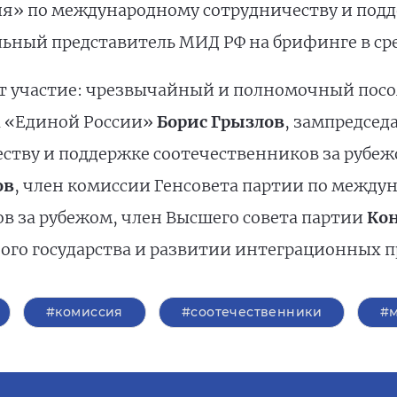
ия» по международному сотрудничеству и подд
льный представитель МИД РФ нa брифинге в сре
 участие: чрезвычайный и полномочный посол 
а «Единой России»
Борис Грызлов
, зампредсед
тву и поддержке соотечественников за рубеж
ов
, член комиссии Генсовета партии по между
в за рубежом, член Высшего совета партии
Кон
го государства и развитии интеграционных пр
#комиссия
#соотечественники
#