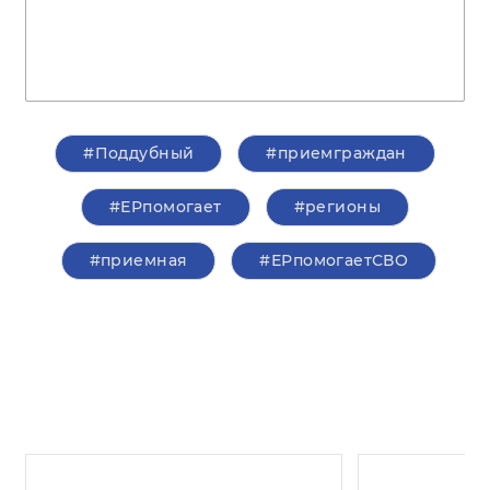
#Поддубный
#приемграждан
#ЕРпомогает
#регионы
#приемная
#ЕРпомогаетСВО