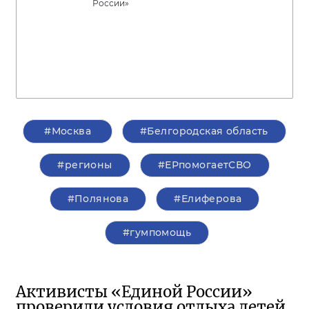
России»
#Москва
#Белгородская область
#регионы
#ЕРпомогаетСВО
#Полянова
#Елиферова
#гумпомощь
Активисты «Единой России»
проверили условия отдыха детей