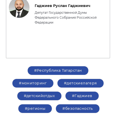
Гаджиев Руслан Гаджиевич
Депутат Государственной Думы
Федерального Собрания Российской
Федерации
#Республика Татарстан
#мониторинг
#детскиелагеря
#детскийотдых
#Гаджиев
#регионы
#безопасность