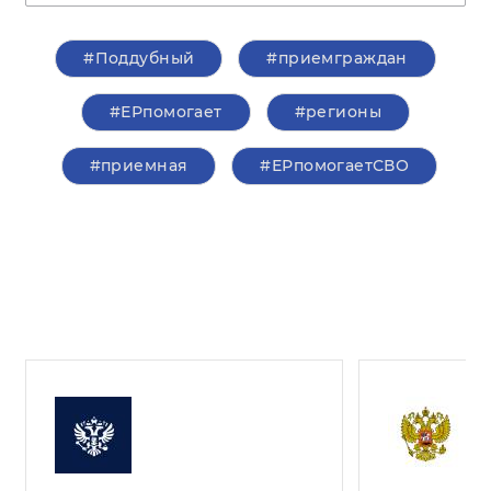
#Поддубный
#приемграждан
#ЕРпомогает
#регионы
#приемная
#ЕРпомогаетСВО