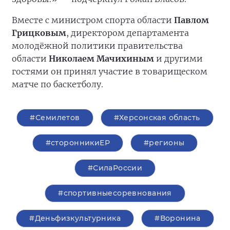
Вместе с министром спорта области
Павлом
Грицковым
, директором департамента
молодёжной политики правительства
области
Николаем Мачихиным
и другими
гостями он принял участие в товарищеском
матче по баскетболу.
#Семилетов
#Херсонская область
#сторонникиЕР
#регионы
#СилаРоссии
#спортивныесоревнования
#Деньфизкультурника
#Воронина