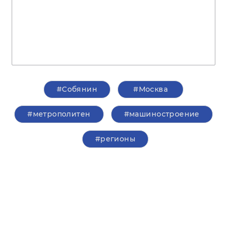
#Собянин
#Москва
#метрополитен
#машиностроение
#регионы