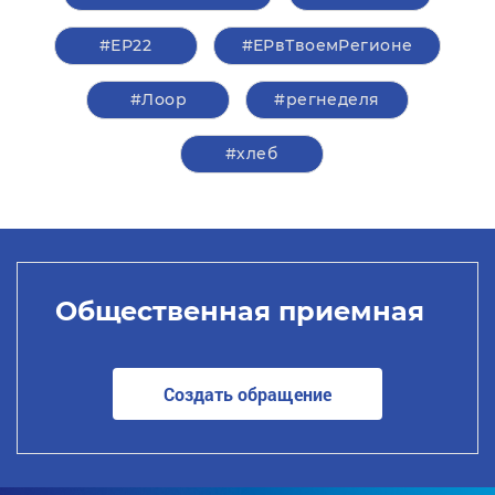
#ЕР22
#ЕРвТвоемРегионе
#Лоор
#регнеделя
#хлеб
Общественная приемная
Создать обращение