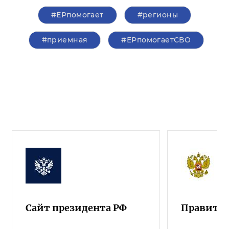
#ЕРпомогает
#регионы
#приемная
#ЕРпомогаетСВО
Сайт президента РФ
Правител