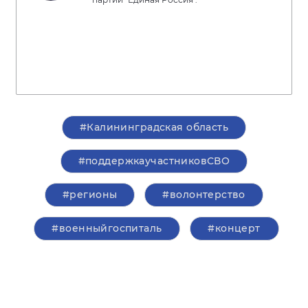
#Калининградская область
#поддержкаучастниковСВО
#регионы
#волонтерство
#военныйгоспиталь
#концерт