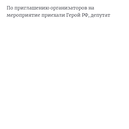
По приглашению организаторов на
мероприятие приехали Герой РФ, депутат
Мосгордумы
Аркадий Корольков
; депутат
Мосгордумы, руководитель рабочей группы
МГД по поддержке участников СВО и их семей
Максим Руднев
; а также участник СВО
Эдуард
Шонов
. Специальными гостями спартакиады
стали ветераны, действующие бойцы и члены
их семей.
«Наша цель — не просто погоня за рекордами,
а демонстрация силы духа и единства. Спорт
всегда был площадкой для проверки
характера. Отрадно видеть в забегах и силовых
испытаниях и прославленных ветеранов, и
активную молодёжь, и людей с твёрдой
гражданской позицией. Семья, вера,
Отечество — три кита, но для победы нужна