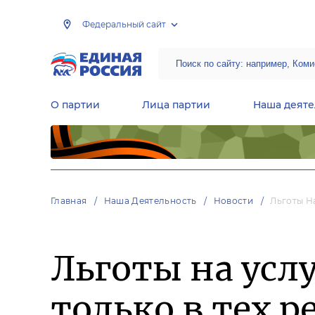
Федеральный сайт
О партии
Лица партии
Наша деяте
Центральная общественная приемная Председателя партии «Единая Россия»
Народная программа «Единой России»
Региональные общ
Руководящий состав Межрегиональных координационных советов
Центральная контрольная комиссия партии
Главная
Наша Деятельность
Новости
Льготы Н
Льготы на усл
только в тех р