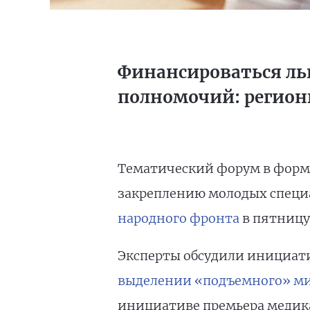
Финансироваться льг
полномочий: регионы
Тематический форум в форма
закреплению молодых специа
народного фронта
в пятницу,
Эксперты обсудили инициат
выделении «подъемного» ми
инициативе премьера медика