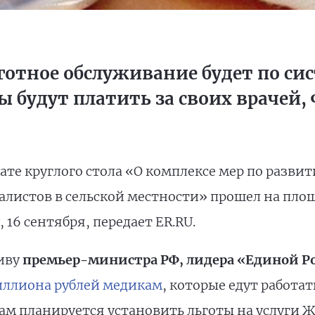
отное обслуживание будет по си
 будут платить за своих врачей, 
те круглого стола «О комплексе мер по разви
листов в сельской местности» прошел на пло
 16 сентября, передает ER.RU.
иву
премьер-министра РФ, лидера «Единой Р
ллиона рублей медикам
, которые едут работать
м планируется установить льготы на услуги Ж