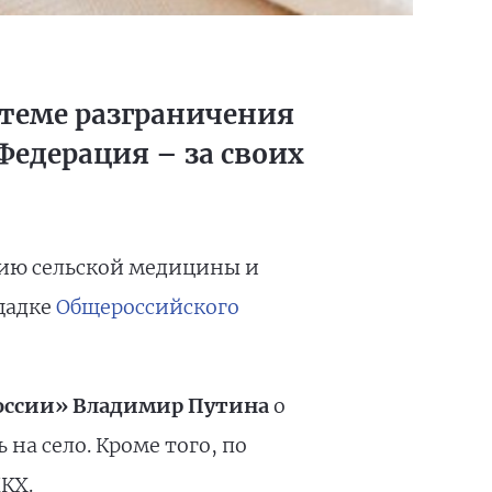
стеме разграничения
Федерация – за своих
тию сельской медицины и
щадке
Общероссийского
оссии» Владимир Путина
о
 на село. Кроме того, по
КХ.