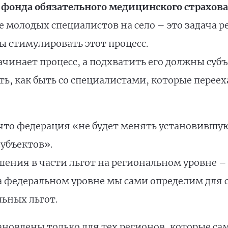
 фонда обязательного медицинского страхо
 молодых специалистов на село – это задача р
ы стимулировать этот процесс.
чинает процесс, а подхватить его должны субъ
ь, как быть со специалистами, которые перееха
что федерация «не будет менять установившую
убъектов».
шения в части льгот на региональном уровне –
на федеральном уровне мы сами определим для
ьных льгот.
тановлены только для тех регионов, которые с