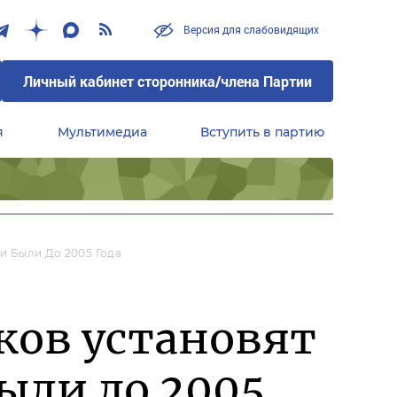
Версия для слабовидящих
Личный кабинет сторонника/члена Партии
я
Мультимедиа
Вступить в партию
Центральный совет сторонников партии «Единая Россия»
ни Были До 2005 Года
ков установят
были до 2005