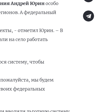
вания Андрей Юрин
особо
егионов. А федеральный
екты, - отметил Юрин. – В
ли на село работать
ся систему, чтобы
 пожалуйста, мы будем
 своих федеральных
ами вводили льготную систему