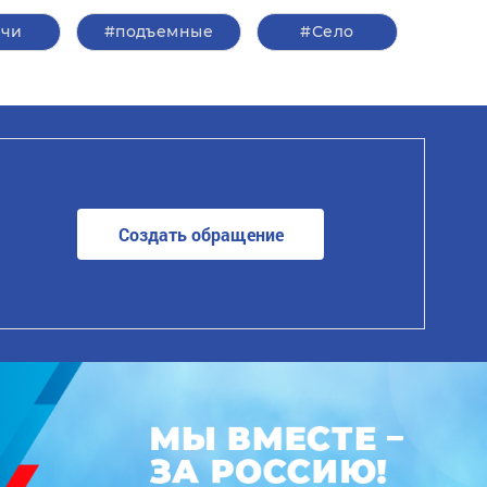
ачи
#подъемные
#Село
Создать обращение