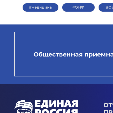
#медицина
#ОНФ
#О
Общественная приемн
ОТ
ПР