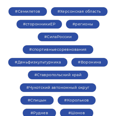
#Семилетов
#Херсонская область
#сторонникиЕР
#регионы
#СилаРоссии
#спортивныесоревнования
#Деньфизкультурника
#Воронина
#Ставропольский край
#Чукотский автономный округ
#Спицын
#Корольков
#Руднев
#Шонов