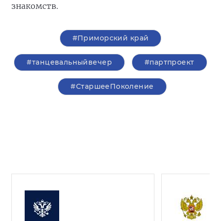
знакомств.
#Приморский край
#танцевальныйвечер
#партпроект
#СтаршееПоколение