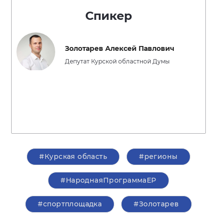
Спикер
Золотарев Алексей Павлович
Депутат Курской областной Думы
#Курская область
#регионы
#НароднаяПрограммаЕР
#спортплощадка
#Золотарев