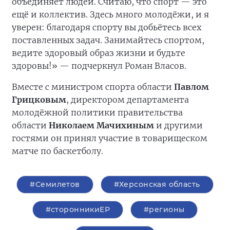
объединяет людей. Считаю, что спорт — это
ещё и коллектив. Здесь много молодёжи, и я
уверен: благодаря спорту вы добьётесь всех
поставленных задач. Занимайтесь спортом,
ведите здоровый образ жизни и будьте
здоровы!» — подчеркнул Роман Власов.
Вместе с министром спорта области
Павлом
Грицковым
, директором департамента
молодёжной политики правительства
области
Николаем Мачихиным
и другими
гостями он принял участие в товарищеском
матче по баскетболу.
#Семилетов
#Херсонская область
#сторонникиЕР
#регионы