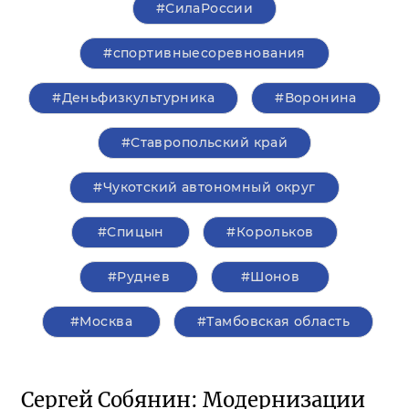
#СилаРоссии
#спортивныесоревнования
#Деньфизкультурника
#Воронина
#Ставропольский край
#Чукотский автономный округ
#Спицын
#Корольков
#Руднев
#Шонов
#Москва
#Тамбовская область
Сергей Собянин: Модернизации