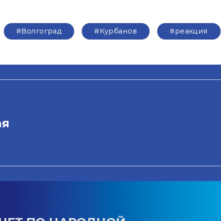
#Волгоград
#Курбанов
#реакция
ая