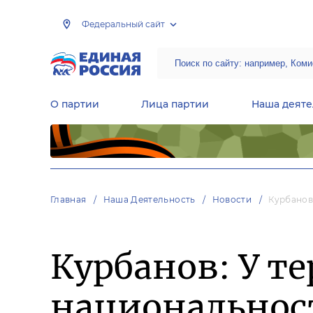
Федеральный сайт
О партии
Лица партии
Наша деяте
Центральная общественная приемная Председателя партии «Единая Россия»
Народная программа «Единой России»
Региональные общ
Руководящий состав Межрегиональных координационных советов
Центральная контрольная комиссия партии
Главная
Наша Деятельность
Новости
Курбанов
Курбанов: У т
национальнос