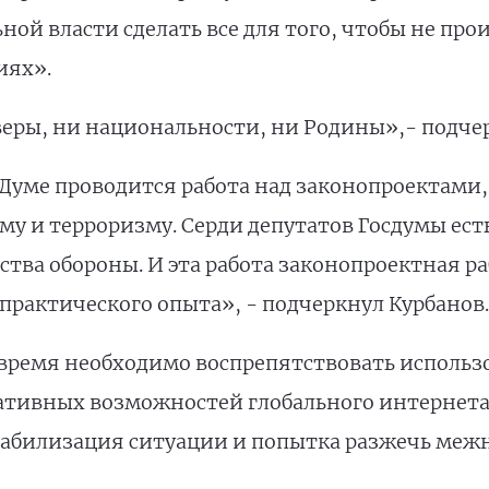
ной власти сделать все для того, чтобы не пр
иях».
еры, ни национальности, ни Родины»,- подчер
 Думе проводится работа над законопроектами
у и терроризму. Серди депутатов Госдумы ес
тва обороны. И эта работа законопроектная рабо
практического опыта», - подчеркнул Курбанов.
е время необходимо воспрепятствовать исполь
вных возможностей глобального интернета в
стабилизация ситуации и попытка разжечь меж