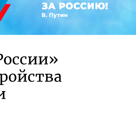
России»
тройства
и