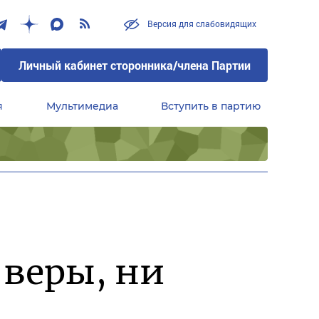
Версия для слабовидящих
Личный кабинет сторонника/члена Партии
я
Мультимедиа
Вступить в партию
Центральный совет сторонников партии «Единая Россия»
 веры, ни