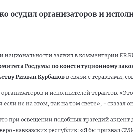
ко осудил организаторов и испол
ни национальности заявил в комментарии ER.RU
омитета Госдумы по конституционному зако
ьству Ризван Курбанов
в связи с терактами, с
 организаторов и исполнителей терактов. «Эт
если не на этом, так на том свете», - сказал он
то при освещении подобных трагедий акцент д
веро-кавказских республик: «Я бы призвал СМ