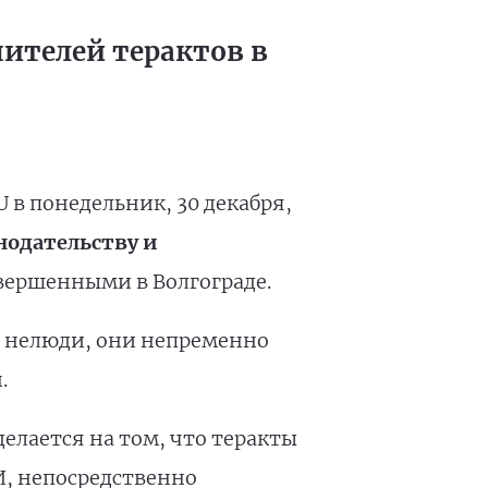
нителей терактов в
 в понедельник, 30 декабря,
нодательству и
овершенными в Волгограде.
о нелюди, они непременно
.
елается на том, что теракты
И, непосредственно