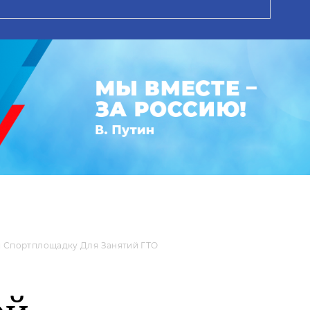
и Спортплощадку Для Занятий ГТО