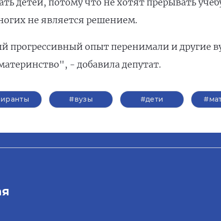
ть детей, потому что не хотят прерывать учеб
ногих не является решением.
ый прогрессивный опыт перенимали и другие в
материнство", - добавила депутат.
пиранты
#вузы
#дети
#ма
ая