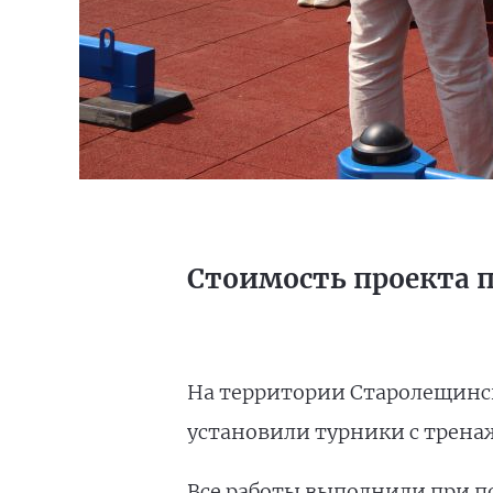
Стоимость проекта 
На территории Старолещинск
установили турники с трена
Все работы выполнили при 