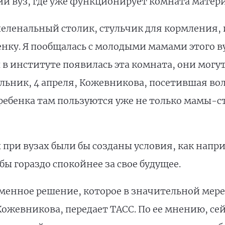
й вуз, где уже функционирует комната матери
пеленальный столик, стульчик для кормления, 
ку. Я пообщалась с молодыми мамами этого ву
х в институте появилась эта комната, они могу
ельник, 4 апреля, Кожевникова, посетившая во
ребенка там пользуются уже не только мамы-с
 при вузах были бы созданы условия, как напр
бы гораздо спокойнее за свое будущее.
еменное решение, которое в значительной мер
ожевникова, передает ТАСС. По ее мнению, се