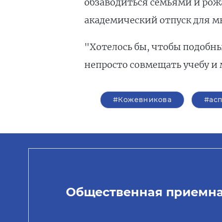
обзаводиться семьями и рожа
академический отпуск для м
"Хотелось бы, чтобы подобн
непросто совмещать учебу и 
#Кожевникова
#ас
Общественная приемн