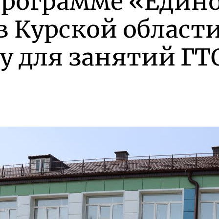
программе «Един
в Курской област
у для занятий ГТ