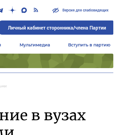
Версия для слабовидящих
Версия для слабовидящих
Личный кабинет сторонника/члена Партии
Личный кабинет сторонника/члена Партии
я
я
Мультимедиа
Мультимедиа
Вступить в партию
Вступить в партию
Центральный совет сторонников партии «Единая Россия»
Центральный совет сторонников партии «Единая Россия»
тьми
ние в вузах
ми