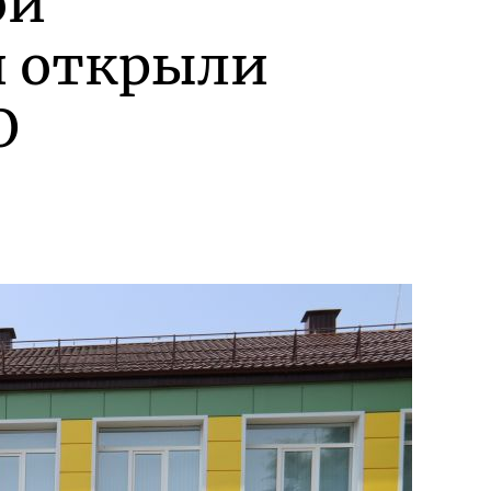
ой
и открыли
О