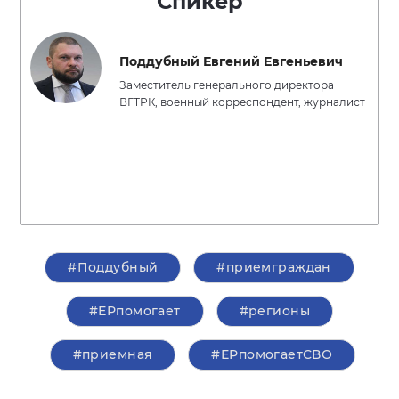
Спикер
Поддубный Евгений Евгеньевич
Заместитель генерального директора
ВГТРК, военный корреспондент, журналист
#Поддубный
#приемграждан
#ЕРпомогает
#регионы
#приемная
#ЕРпомогаетСВО