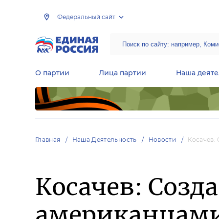
Федеральный сайт
О партии
Лица партии
Наша деяте
Центральная общественная приемная Председателя партии «Единая Россия»
Народная программа «Единой России»
Региональные общ
Руководящий состав Межрегиональных координационных советов
Центральная контрольная комиссия партии
Главная
Наша Деятельность
Новости
Косачев:
Косачев: Созд
американцами