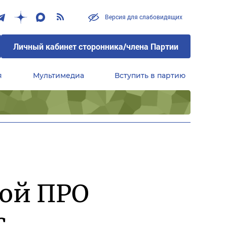
Версия для слабовидящих
Личный кабинет сторонника/члена Партии
я
Мультимедиа
Вступить в партию
Центральный совет сторонников партии «Единая Россия»
кой ПРО
с