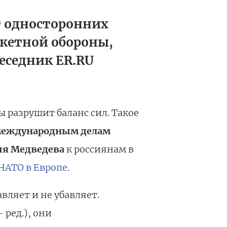
т односторонних
акетной обороны,
беседник ER.RU
разрушит баланс сил. Такое
 международным делам
ия Медведева
к россиянам в
НАТО в Европе
.
вляет и не убавляет.
ред.), они