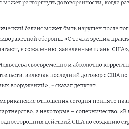
я может расторгнуть договоренности, когда ра
ический баланс может быть нарушен после тог
тиворакетной обороны. «С точки зрения практ
олагают, к сожалению, заявленные планы США», 
Медведева своевременно и абсолютно корректно
ельств, включая последний договор с США п
ых вооружений», - сказал депутат.
американские отношения сегодня принято назы
партнерство, а некоторые – соперничество. «В 
 односторонних действий США по созданию ст