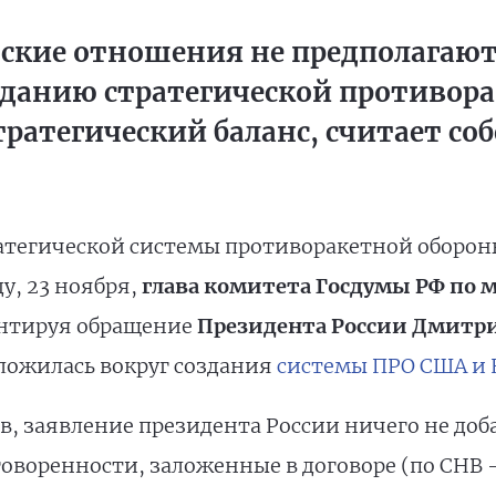
ские отношения не предполагаю
зданию стратегической противор
тратегический баланс, считает со
тегической системы противоракетной обороны 
у, 23 ноября,
глава комитета Госдумы РФ по
нтируя обращение
Президента России Дмитр
сложилась вокруг создания
системы ПРО США и 
в, заявление президента России ничего не доба
воренности, заложенные в договоре (по СНВ – 