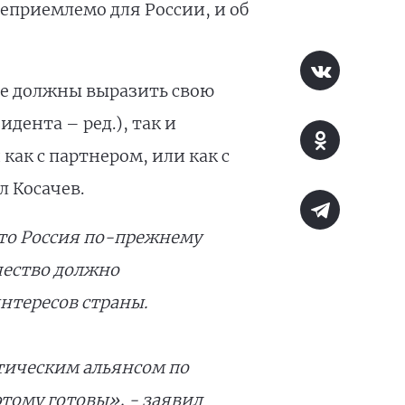
еприемлемо для России, и об
ые должны выразить свою
дента – ред.), так и
как с партнером, или как с
л Косачев.
 что Россия по-прежнему
чество должно
нтересов страны.
тическим альянсом по
этому готовы», - заявил