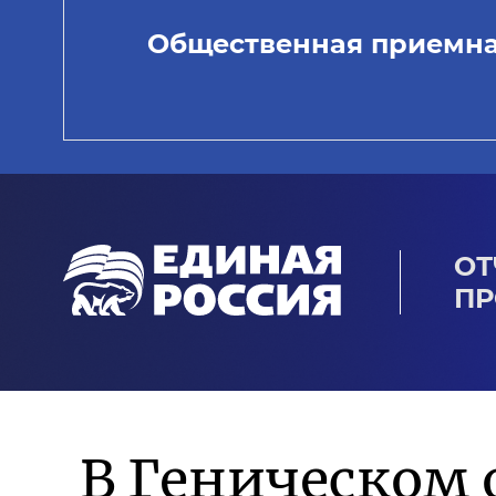
Общественная приемн
ОТ
ПР
В Геническом 