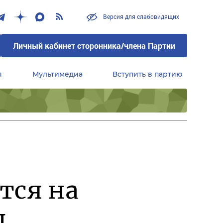
Версия для слабовидящих
Личный кабинет сторонника/члена Партии
я
Мультимедиа
Вступить в партию
Центральный совет сторонников партии «Единая Россия»
тся на
ы