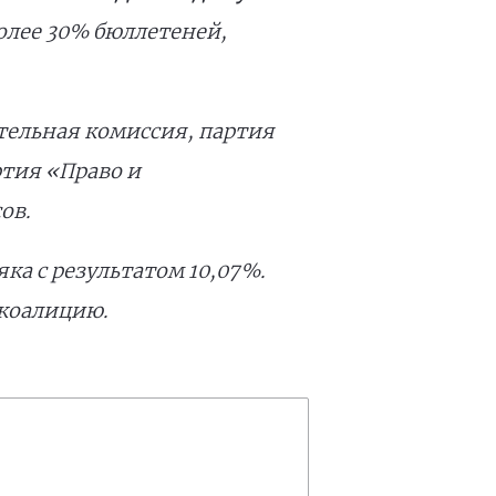
более 30% бюллетеней,
ательная комиссия, партия
ртия «Право и
ов.
а с результатом 10,07%.
 коалицию.