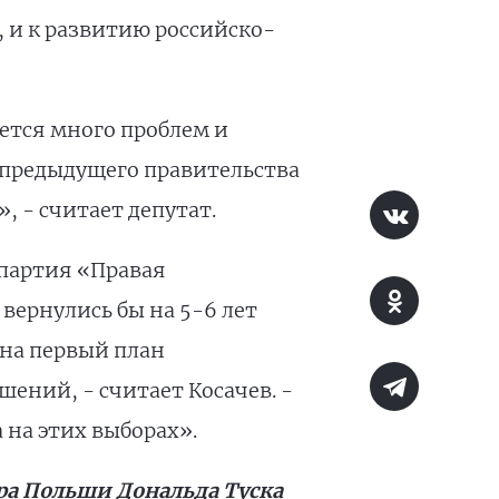
, и к развитию российско-
ется много проблем и
 предыдущего правительства
 - считает депутат.
 партия «Правая
вернулись бы на 5-6 лет
 на первый план
ений, - считает Косачев. -
 на этих выборах».
а Польши Дональда Туска