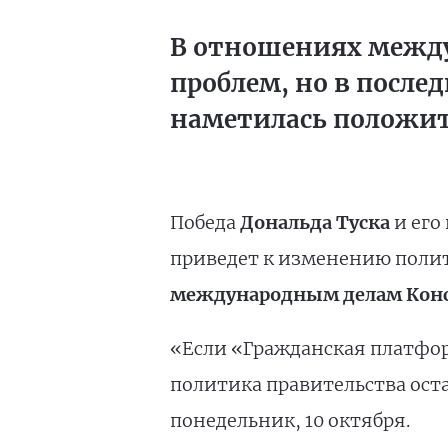
В отношениях между
проблем, но в после
наметилась положите
Победа
Дональда Туска
и его
приведет к изменению полит
международным делам Конс
«Если «Гражданская платфор
политика правительства ост
понедельник, 10 октября.