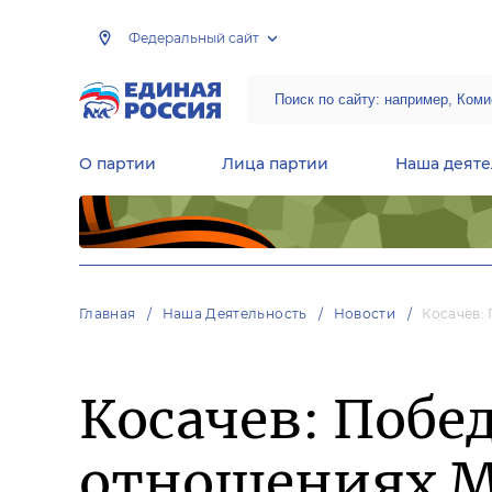
Федеральный сайт
О партии
Лица партии
Наша деяте
Центральная общественная приемная Председателя партии «Единая Россия»
Народная программа «Единой России»
Региональные общ
Руководящий состав Межрегиональных координационных советов
Центральная контрольная комиссия партии
Главная
Наша Деятельность
Новости
Косачев:
Косачев: Побед
отношениях М