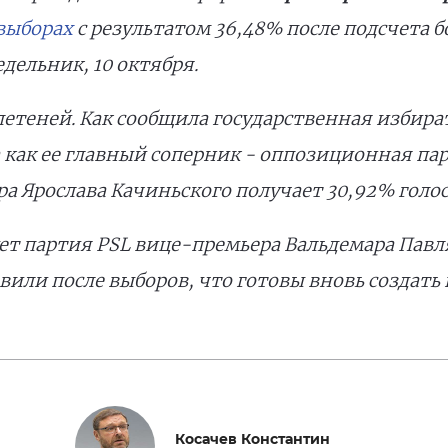
выборах
с результатом 36,48% после подсчета 
дельник, 10 октября.
летеней. Как сообщила государственная избир
а как ее главный соперник - оппозиционная па
а Ярослава Качиньского получает 30,92% голос
т партия PSL вице-премьера Вальдемара Павляк
вили после выборов, что готовы вновь создать
Косачев Константин