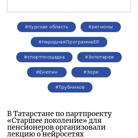
#Курская область
#регионы
#НароднаяПрограммаЕР
#спортплощадка
#Золотарев
#Енютин
#Зоря
#Трубников
В Татарстане по партпроекту
«Старшее поколение» для
пенсионеров организовали
лекцию о нейросетях