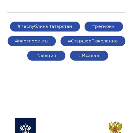
#Республика Татарстан
#регионы
#партпроекты
#СтаршееПоколение
#лекция
#Исаева