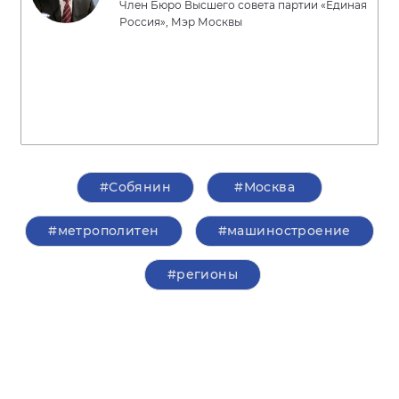
Член Бюро Высшего совета партии «Единая
Россия», Мэр Москвы
#Собянин
#Москва
#метрополитен
#машиностроение
#регионы