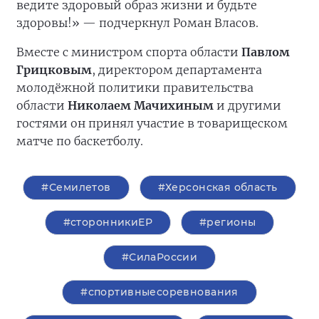
ведите здоровый образ жизни и будьте
здоровы!» — подчеркнул Роман Власов.
Вместе с министром спорта области
Павлом
Грицковым
, директором департамента
молодёжной политики правительства
области
Николаем Мачихиным
и другими
гостями он принял участие в товарищеском
матче по баскетболу.
#Семилетов
#Херсонская область
#сторонникиЕР
#регионы
#СилаРоссии
#спортивныесоревнования