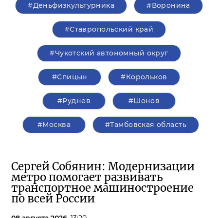
#Деньфизкультурника
#Воронина
#Ставропольский край
#Чукотский автономный округ
#Спицын
#Корольков
#Руднев
#Шонов
#Москва
#Тамбовская область
Сергей Собянин: Модернизации
метро помогает развивать
транспортное машиностроение
по всей России