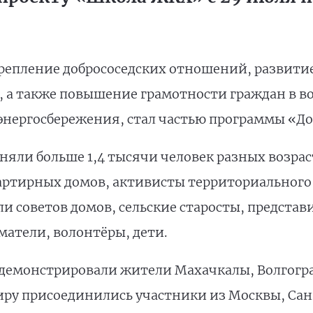
репление добрососедских отношений, развити
, а также повышение грамотности граждан в 
энергосбережения, стал частью программы «До
яли больше 1,4 тысячи человек разных возраст
артирных домов, активисты территориального
и советов домов, сельские старосты, представ
атели, волонтёры, дети.
емонстрировали жители Махачкалы, Волгоград
ниру присоединились участники из Москвы, Сан