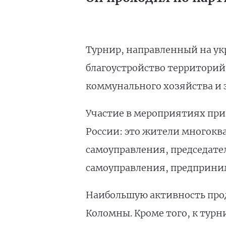
Турнир, направленный на ук
благоустройство территорий
коммунального хозяйства и 
Участие в мероприятиях прин
России: это жители многокв
самоуправления, председател
самоуправления, предприним
Наибольшую активность прод
Коломны. Кроме того, к тур