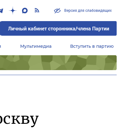
Версия для слабовидящих
Личный кабинет сторонника/члена Партии
я
Мультимедиа
Вступить в партию
Центральный совет сторонников партии «Единая Россия»
оскву