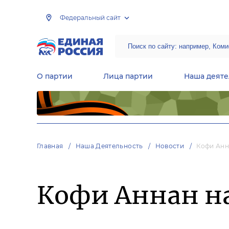
Федеральный сайт
О партии
Лица партии
Наша деяте
Центральная общественная приемная Председателя партии «Единая Россия»
Народная программа «Единой России»
Региональные общ
Руководящий состав Межрегиональных координационных советов
Центральная контрольная комиссия партии
Главная
Наша Деятельность
Новости
Кофи Анн
Кофи Аннан на