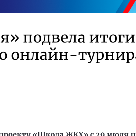
я» подвела итоги
го онлайн-турнир
проекту «Школа ЖКХ» с 29 июля по