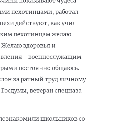
жчины показывают чудеса
кими пехотинцами, работал
пехи действуют, как учил
рским пехотинцам желаю
й. Желаю здоровья и
равления - военнослужащим
торыми постоянно общаюсь.
клон за ратный труд личному
 Госдумы, ветеран спецназа
 познакомили школьников со