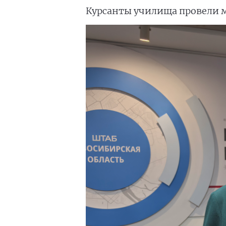
Курсанты училища провели м