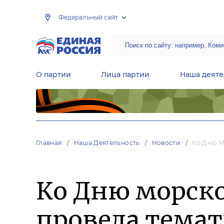
Федеральный сайт
О партии
Лица партии
Наша деяте
Центральная общественная приемная Председателя партии «Единая Россия»
Народная программа «Единой России»
Региональные общ
Руководящий состав Межрегиональных координационных советов
Центральная контрольная комиссия партии
Главная
Наша Деятельность
Новости
Ко Дню М
Ко Дню морск
провела тема