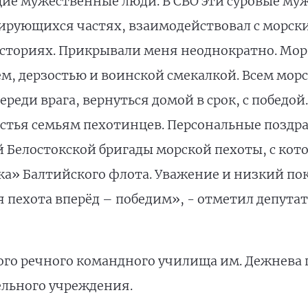
ие мужественные люди. В СВО эти суровые му
нтирующихся частях, взаимодействовал с морс
историях. Прикрывали меня неоднократно. Мор
ием, дерзостью и воинской смекалкой. Всем мо
ереди врага, вернуться домой в срок, с победо
астья семьям пехотинцев. Персональные позд
й Белостокской бригады морской пехоты, с ко
ка» Балтийского флота. Уважение и низкий по
я пехота вперёд – победим», - отметил депутат
ого речного командного училища им. Дежнева
льного учреждения.