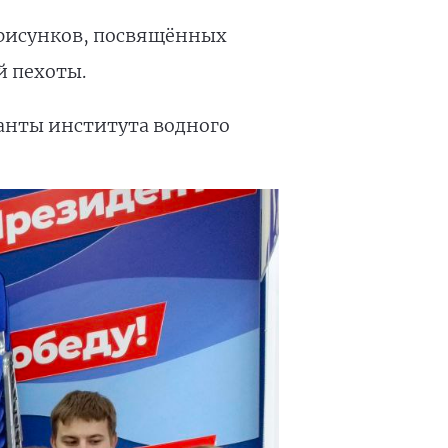
 рисунков, посвящённых
й пехоты.
санты института водного