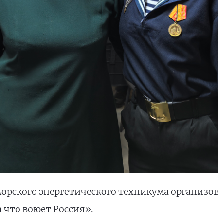
морского энергетического техникума организо
а что воюет Россия».