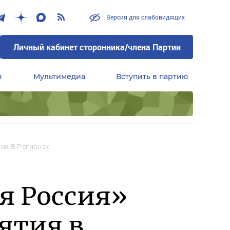
Версия для слабовидящих
Личный кабинет сторонника/члена Партии
я
Мультимедиа
Вступить в партию
Центральный совет сторонников партии «Единая Россия»
ия В Регионах
я Россия»
ятия в