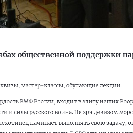
табах общественной поддержки п
квизы, мастер-классы, обучающие лекции.
ордость ВМФ России, входит в элиту наших Во
и и силы русского воина. Не зря девизом морс
 пехотинец начинает выполнять свою задачу, он