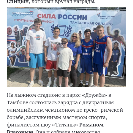
Спицын
, который вручал награды.
На лыжном стадионе в парке «Дружба» в
Тамбове состоялась зарядка с двукратным
олимпийским чемпионом по греко-римской
борьбе, заслуженным мастером спорта,
финалистом шоу «Титаны»
Романом
Власовым
. Она и собрала множество