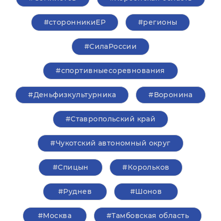
#сторонникиЕР
#регионы
#СилаРоссии
#спортивныесоревнования
#Деньфизкультурника
#Воронина
#Ставропольский край
#Чукотский автономный округ
#Спицын
#Корольков
#Руднев
#Шонов
#Москва
#Тамбовская область