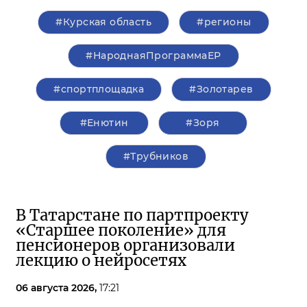
#Курская область
#регионы
#НароднаяПрограммаЕР
#спортплощадка
#Золотарев
#Енютин
#Зоря
#Трубников
В Татарстане по партпроекту
«Старшее поколение» для
пенсионеров организовали
лекцию о нейросетях
06 августа 2026,
17:21