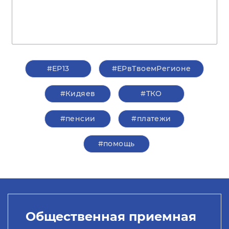
#ЕР13
#ЕРвТвоемРегионе
#Кидяев
#ТКО
#пенсии
#платежи
#помощь
Общественная приемная