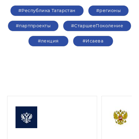
#Республика Татарстан
#регионы
#партпроекты
#СтаршееПоколение
#лекция
#Исаева