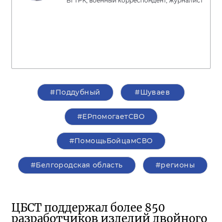
ВГТРК, военный корреспондент, журналист
#Поддубный
#Шуваев
#ЕРпомогаетСВО
#ПомощьБойцамСВО
#Белгородская область
#регионы
ЦБСТ поддержал более 850
разработчиков изделий двойного