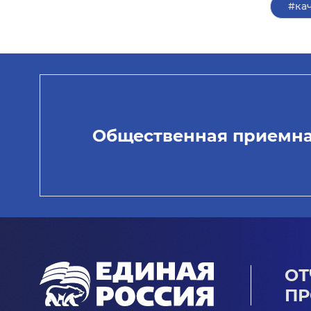
#ка
Общественная приемн
ОТ
ПР