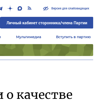
Версия для слабовидящих
Версия для слабовидящих
Личный кабинет сторонника/члена Партии
Личный кабинет сторонника/члена Партии
я
я
Мультимедиа
Мультимедиа
Вступить в партию
Вступить в партию
Центральный совет сторонников партии «Единая Россия»
Центральный совет сторонников партии «Единая Россия»
 о качестве