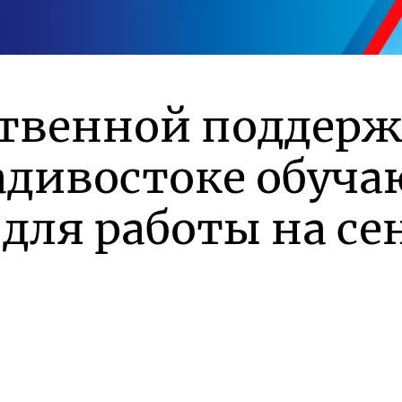
ственной поддер
адивостоке обуча
для работы на се