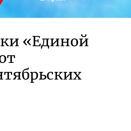
жки «Единой
ют
нтябрьских